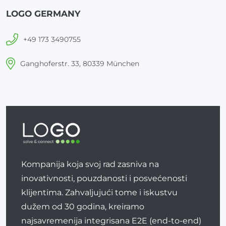
LOGO GERMANY
+49 173 3490755
Ganghoferstr. 33, 80339 München
Kompanija koja svoj rad zasniva na
inovativnosti, pouzdanosti i posvećenosti
klijentima. Zahvaljujući tome i iskustvu
dužem od 30 godina, kreiramo
najsavremenija integrisana E2E (end-to-end)