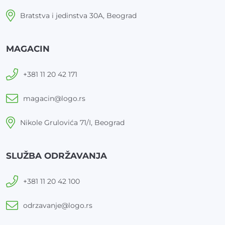
Bratstva i jedinstva 30A, Beograd
MAGACIN
+381 11 20 42 171
magacin@logo.rs
Nikole Grulovića 71/I, Beograd
SLUŽBA ODRŽAVANJA
+381 11 20 42 100
odrzavanje@logo.rs