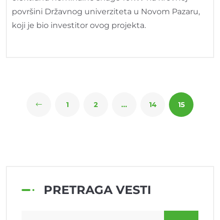
površini Državnog univerziteta u Novom Pazaru,
koji je bio investitor ovog projekta.
1
2
...
14
15
PRETRAGA VESTI