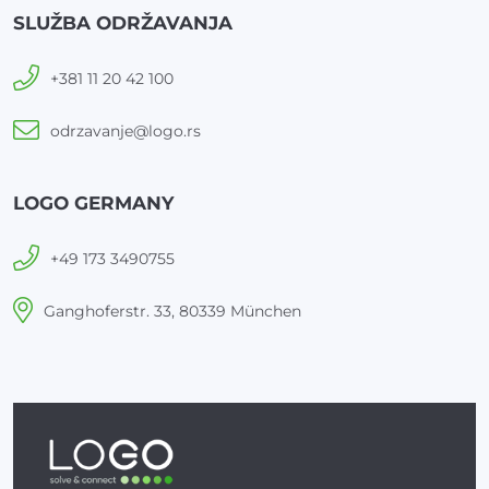
SLUŽBA ODRŽAVANJA
+381 11 20 42 100
odrzavanje@logo.rs
LOGO GERMANY
+49 173 3490755
Ganghoferstr. 33, 80339 München