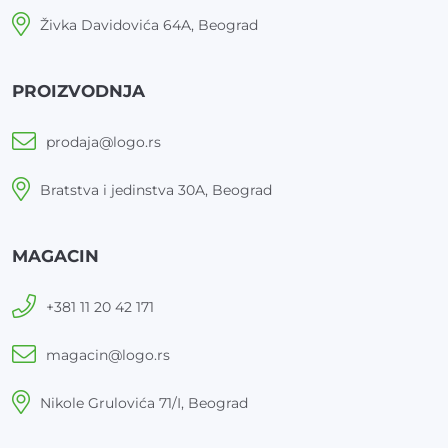
Živka Davidovića 64A, Beograd
PROIZVODNJA
prodaja@logo.rs
Bratstva i jedinstva 30A, Beograd
MAGACIN
+381 11 20 42 171
magacin@logo.rs
Nikole Grulovića 71/I, Beograd