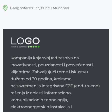
Ganghoferstr. 33, 80339 München
Kompanija koja svoj rad zasniva na
inovativnosti, pouzdanosti i posvećenosti
klijentima. Zahvaljujući tome i iskustvu
dužem od 30 godina, kreiramo
najsavremenija integrisana E2E (end-to-end)
rešenja iz oblasti informaciono-
komunikacionih tehnologija,
elektroenergetskih instalacija i