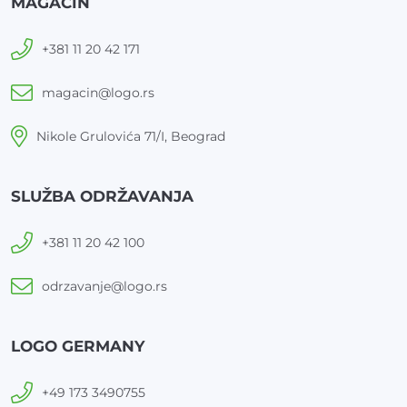
MAGACIN
+381 11 20 42 171
magacin@logo.rs
Nikole Grulovića 71/I, Beograd
SLUŽBA ODRŽAVANJA
+381 11 20 42 100
odrzavanje@logo.rs
LOGO GERMANY
+49 173 3490755