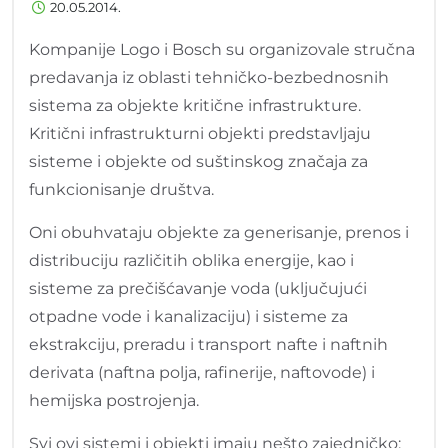
20.05.2014.
Kompanije Logo i Bosch su organizovale stručna
predavanja iz oblasti tehničko-bezbednosnih
sistema za objekte kritične infrastrukture.
Kritični infrastrukturni objekti predstavljaju
sisteme i objekte od suštinskog značaja za
funkcionisanje društva.
Oni obuhvataju objekte za generisanje, prenos i
distribuciju različitih oblika energije, kao i
sisteme za prečišćavanje voda (uključujući
otpadne vode i kanalizaciju) i sisteme za
ekstrakciju, preradu i transport nafte i naftnih
derivata (naftna polja, rafinerije, naftovode) i
hemijska postrojenja.
Svi ovi sistemi i objekti imaju nešto zajedničko: