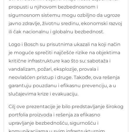
propusti u njihovom bezbednosnom i
sigurnosnom sistemu mogu ozbiljno da ugroze
javno zdravlje, životnu sredinu, ekonomski razvoj
ili čak nacionalnu i globalnu bezbednost.
Logo i Bosch su prisutnima ukazali na koji način
je moguće sprečiti najčešće rizike na objektima
kritične infrastrukture kao što su: sabotaža i
vandalizam, požari, eksplozije, provala i
neovlašćen pristup i druge. Takođe, ova rešenja
garantuju pouzdanu i efikasnu prevenciju, a u
slučajevima krize i evakuaciju.
Cilj ove prezentacije je bilo predstavljanje širokog
portfolia proizvoda i rešenja za efikasno
upravljanje bezbednošću, sigurnošću i
komunikacijama u svim infrastrukturnim