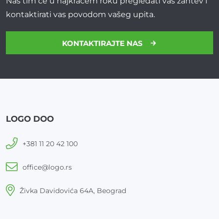
Naš tim će u najkraćem roku pregledati vaš zahtev i
kontaktirati vas povodom vašeg upita.
KONTAKTIRAJTE NAS
LOGO DOO
+381 11 20 42 100
office@logo.rs
Živka Davidovića 64A, Beograd