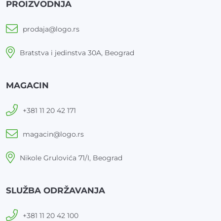
PROIZVODNJA
prodaja@logo.rs
Bratstva i jedinstva 30A, Beograd
MAGACIN
+381 11 20 42 171
magacin@logo.rs
Nikole Grulovića 71/I, Beograd
SLUŽBA ODRŽAVANJA
+381 11 20 42 100