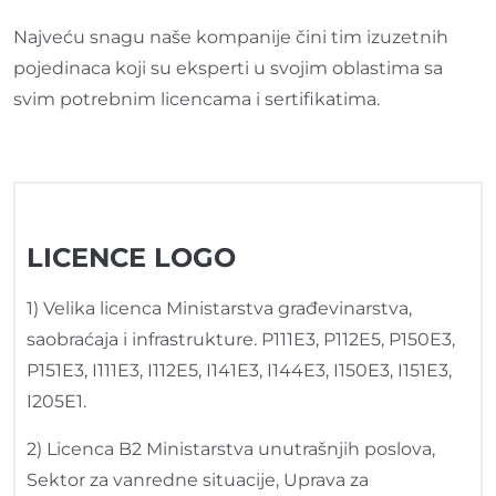
Najveću snagu naše kompanije čini tim izuzetnih
pojedinaca koji su eksperti u svojim oblastima sa
svim potrebnim licencama i sertifikatima.
LICENCE LOGO
1) Velika licenca Ministarstva građevinarstva,
saobraćaja i infrastrukture. P111E3, P112E5, P150E3,
P151E3, I111E3, I112E5, I141E3, I144E3, I150E3, I151E3,
I205E1.
2) Licenca B2 Ministarstva unutrašnjih poslova,
Sektor za vanredne situacije, Uprava za