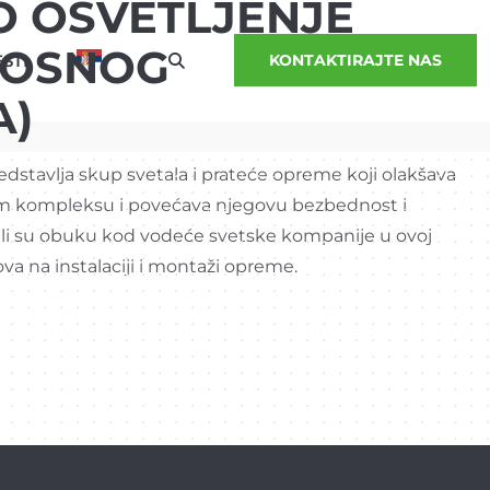
 OSVETLJENJE
TLOSNOG
STI
KONTAKTIRAJTE NAS
A)
dstavlja skup svetala i prateće opreme koji olakšava
m kompleksu i povećava njegovu bezbednost i
vršili su obuku kod vodeće svetske kompanije u ovoj
ova na instalaciji i montaži opreme.