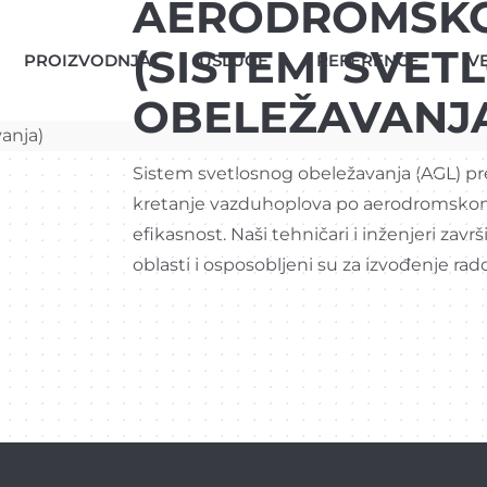
AERODROMSKO
(SISTEMI SVE
PROIZVODNJA
USLUGE
REFERENCE
VE
OBELEŽAVANJ
Sistem svetlosnog obeležavanja (AGL) pre
kretanje vazduhoplova po aerodromsko
efikasnost. Naši tehničari i inženjeri za
oblasti i osposobljeni su za izvođenje rad