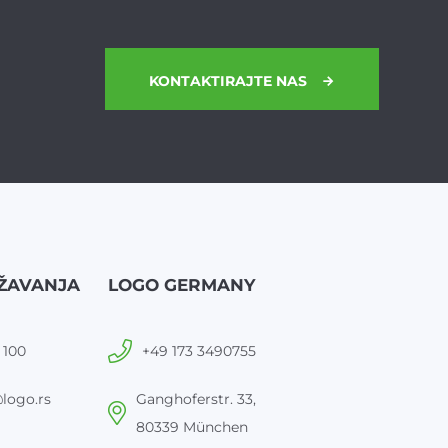
KONTAKTIRAJTE NAS
ŽAVANJA
LOGO GERMANY
 100
+49 173 3490755
logo.rs
Ganghoferstr. 33,
80339 München