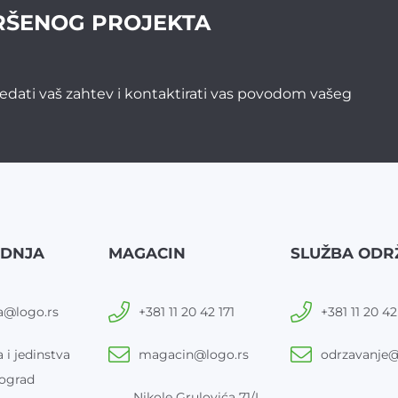
RŠENOG PROJEKTA
edati vaš zahtev i kontaktirati vas povodom vašeg
ODNJA
MAGACIN
SLUŽBA ODR
a@logo.rs
+381 11 20 42 171
+381 11 20 42
 i jedinstva
magacin@logo.rs
odrzavanje@
ograd
Nikole Grulovića 71/I,