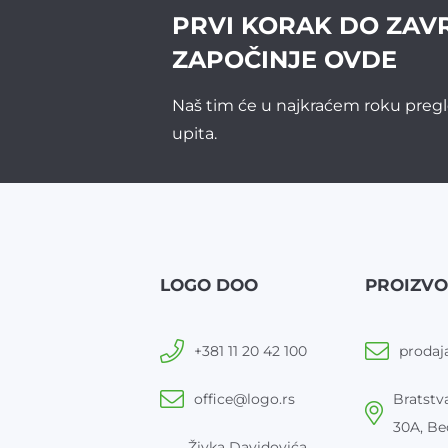
PRVI KORAK DO ZAV
ZAPOČINJE OVDE
Naš tim će u najkraćem roku pregl
upita.
LOGO DOO
PROIZV
+381 11 20 42 100
prodaj
office@logo.rs
Bratstva
30A, Be
Živka Davidovića