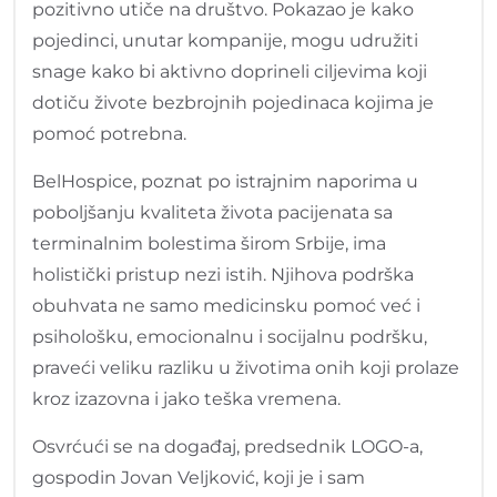
pozitivno utiče na društvo. Pokazao je kako
pojedinci, unutar kompanije, mogu udružiti
snage kako bi aktivno doprineli ciljevima koji
dotiču živote bezbrojnih pojedinaca kojima je
pomoć potrebna.
BelHospice, poznat po istrajnim naporima u
poboljšanju kvaliteta života pacijenata sa
terminalnim bolestima širom Srbije, ima
holistički pristup nezi istih. Njihova podrška
obuhvata ne samo medicinsku pomoć već i
psihološku, emocionalnu i socijalnu podršku,
praveći veliku razliku u životima onih koji prolaze
kroz izazovna i jako teška vremena.
Osvrćući se na događaj, predsednik LOGO-a,
gospodin Jovan Veljković, koji je i sam