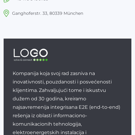
Ganghoferstr. 33, 80339 München
Kompanija koja svoj rad zasniva na
inovativnosti, pouzdanosti i posvećenosti
klijentima. Zahvaljujući tome i iskustvu
dužem od 30 godina, kreiramo
najsavremenija integrisana E2E (end-to-end)
rešenja iz oblasti informaciono-
komunikacionih tehnologija,
elektroenergetskih instalacija i