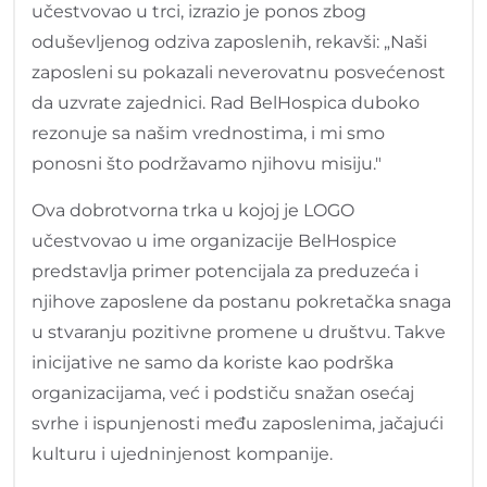
učestvovao u trci, izrazio je ponos zbog
oduševljenog odziva zaposlenih, rekavši: „Naši
zaposleni su pokazali neverovatnu posvećenost
da uzvrate zajednici. Rad BelHospica duboko
rezonuje sa našim vrednostima, i mi smo
ponosni što podržavamo njihovu misiju."
Ova dobrotvorna trka u kojoj je LOGO
učestvovao u ime organizacije BelHospice
predstavlja primer potencijala za preduzeća i
njihove zaposlene da postanu pokretačka snaga
u stvaranju pozitivne promene u društvu. Takve
inicijative ne samo da koriste kao podrška
organizacijama, već i podstiču snažan osećaj
svrhe i ispunjenosti među zaposlenima, jačajući
kulturu i ujedninjenost kompanije.