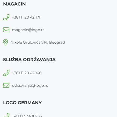
MAGACIN
+381 11 20 42 171
magacin@logo.rs
Nikole Grulovića 71/I, Beograd
SLUŽBA ODRŽAVANJA
+381 11 20 42 100
odrzavanje@logo.rs
LOGO GERMANY
+49 173 3490755