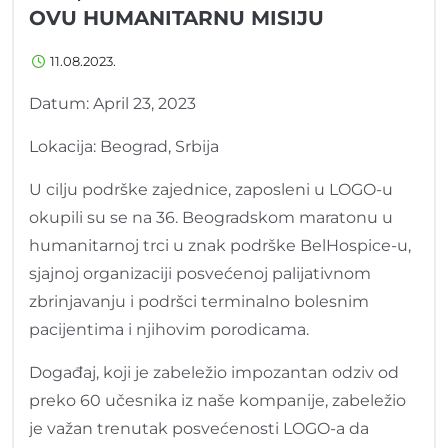
OVU HUMANITARNU MISIJU
11.08.2023.
Datum: April 23, 2023
Lokacija: Beograd, Srbija
U cilju podrške zajednice, zaposleni u LOGO-u
okupili su se na 36. Beogradskom maratonu u
humanitarnoj trci u znak podrške BelHospice-u,
sjajnoj organizaciji posvećenoj palijativnom
zbrinjavanju i podršci terminalno bolesnim
pacijentima i njihovim porodicama.
Događaj, koji je zabeležio impozantan odziv od
preko 60 učesnika iz naše kompanije, zabeležio
je važan trenutak posvećenosti LOGO-a da