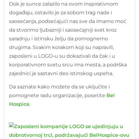
Dok je sunce zalazilo na ovom inspirativnom
događaju, ostavilo je za sobom trag nade i
saosećanja, podsećajući nas sve da imamo moć
da stvorimo ljubazniji i saosećajniji svet kroz
saradnju i istinsku želju da pomognemo
drugima. Svakim korakom koji su napravili,
zaposleni u LOGO-u su dokazivali da čak i u
korporativnom svetu srcu ima mesta, a podrška
zajednici je sastavni deo istinskog uspeha.
Da saznate kako možete da se uključite i
pomognete radu organizacije, posetite
Bel
Hospice
.