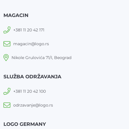
MAGACIN
+381 11 20 42 171
magacin@logo.rs
Nikole Grulovića 71/I, Beograd
SLUŽBA ODRŽAVANJA
+381 11 20 42 100
odrzavanje@logo.rs
LOGO GERMANY