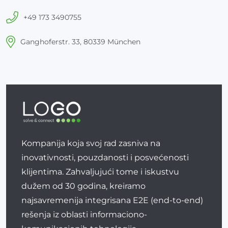
+49 173 3490755
Ganghoferstr. 33, 80339 München
Kompanija koja svoj rad zasniva na
inovativnosti, pouzdanosti i posvećenosti
klijentima. Zahvaljujući tome i iskustvu
dužem od 30 godina, kreiramo
najsavremenija integrisana E2E (end-to-end)
rešenja iz oblasti informaciono-