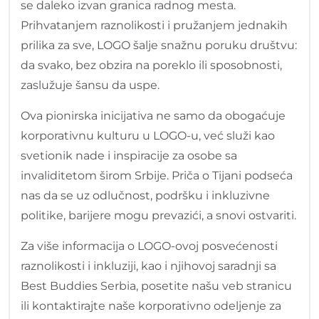
se daleko izvan granica radnog mesta.
Prihvatanjem raznolikosti i pružanjem jednakih
prilika za sve, LOGO šalje snažnu poruku društvu:
da svako, bez obzira na poreklo ili sposobnosti,
zaslužuje šansu da uspe.
Ova pionirska inicijativa ne samo da obogaćuje
korporativnu kulturu u LOGO-u, već služi kao
svetionik nade i inspiracije za osobe sa
invaliditetom širom Srbije. Priča o Tijani podseća
nas da se uz odlučnost, podršku i inkluzivne
politike, barijere mogu prevazići, a snovi ostvariti.
Za više informacija o LOGO-ovoj posvećenosti
raznolikosti i inkluziji, kao i njihovoj saradnji sa
Best Buddies Serbia, posetite našu veb stranicu
ili kontaktirajte naše korporativno odeljenje za