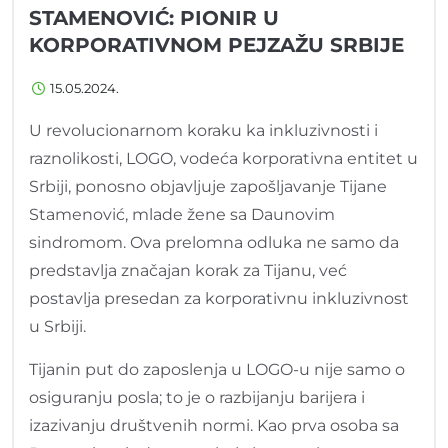
STAMENOVIĆ: PIONIR U
KORPORATIVNOM PEJZAŽU SRBIJE
15.05.2024.
U revolucionarnom koraku ka inkluzivnosti i
raznolikosti, LOGO, vodeća korporativna entitet u
Srbiji, ponosno objavljuje zapošljavanje Tijane
Stamenović, mlade žene sa Daunovim
sindromom. Ova prelomna odluka ne samo da
predstavlja značajan korak za Tijanu, već
postavlja presedan za korporativnu inkluzivnost
u Srbiji.
Tijanin put do zaposlenja u LOGO-u nije samo o
osiguranju posla; to je o razbijanju barijera i
izazivanju društvenih normi. Kao prva osoba sa