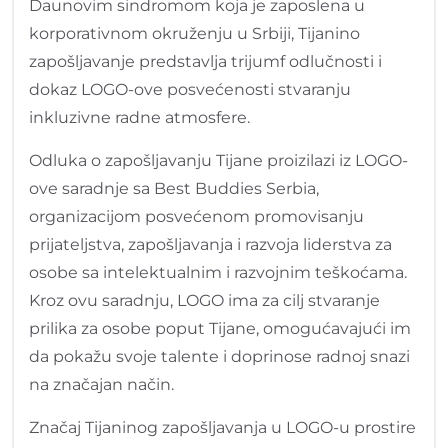
Daunovim sindromom koja je zaposlena u
korporativnom okruženju u Srbiji, Tijanino
zapošljavanje predstavlja trijumf odlučnosti i
dokaz LOGO-ove posvećenosti stvaranju
inkluzivne radne atmosfere.
Odluka o zapošljavanju Tijane proizilazi iz LOGO-
ove saradnje sa Best Buddies Serbia,
organizacijom posvećenom promovisanju
prijateljstva, zapošljavanja i razvoja liderstva za
osobe sa intelektualnim i razvojnim teškoćama.
Kroz ovu saradnju, LOGO ima za cilj stvaranje
prilika za osobe poput Tijane, omogućavajući im
da pokažu svoje talente i doprinose radnoj snazi
na značajan način.
Značaj Tijaninog zapošljavanja u LOGO-u prostire