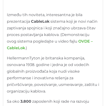
Između tih noviteta, interesantna je bila
prezentacija
CableLok
sistema koji je novi način
zaptivanja spojnica i koji značajno ubrzava čitav
proces postavljanja kablova. (Demonstraciju
ovog sistema pogledajte u video fajlu
OVDE –
CableLok
.)
HellermannTyton je britanska kompanija,
osnovana 1938. godine i jedna je od vodećih
globalnih proizvođača koja nudi visoke
performanse i inovativna rešenja za
pričvršćivanje, povezivanje, usmeravanje, zaštitu i
organizaciju kablova.
Sa oko
3.800
zaposlenih koji rade na razvoju