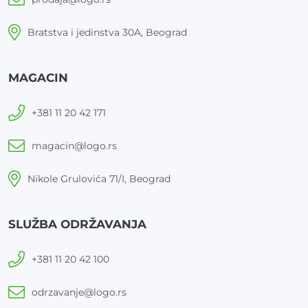
Bratstva i jedinstva 30A, Beograd
MAGACIN
+381 11 20 42 171
magacin@logo.rs
Nikole Grulovića 71/I, Beograd
SLUŽBA ODRŽAVANJA
+381 11 20 42 100
odrzavanje@logo.rs