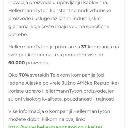
inovacija proizvoda u upravljanju kablovima,
HellermannTyton konstantno nudi vrhunske
proizvode i usluge različitim industrijskim
granama, koje često imaju veoma specifične
potrebe.
HellermannTyton je prisutan sa
37
kompanija na
svih pet kontinenata sa ponudom više od
60.000
proizvoda.
Oko
70%
svetskih Telekom kompanija (od
ledene Aljaske po vrele Južno Afričke Republike)
koriste upravo HellermannTyton proizvode, jer
su oni visokog kvaliteta, pouzdanosti i trajnosti.
Više informacija o kompaniji HellermanTyton
možete dobiti klikom na ovaj link:
http://www.hellermanntyton.co.uk/site/