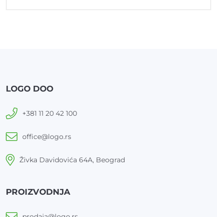
LOGO DOO
+381 11 20 42 100
office@logo.rs
Živka Davidovića 64A, Beograd
PROIZVODNJA
prodaja@logo.rs