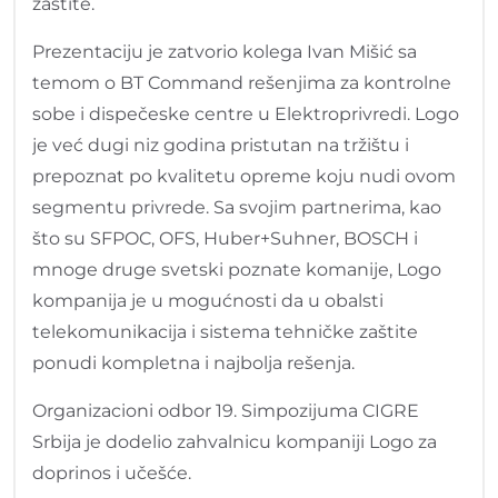
zaštite.
Prezentaciju je zatvorio kolega Ivan Mišić sa
temom o BT Command rešenjima za kontrolne
sobe i dispečeske centre u Elektroprivredi. Logo
je već dugi niz godina pristutan na tržištu i
prepoznat po kvalitetu opreme koju nudi ovom
segmentu privrede. Sa svojim partnerima, kao
što su SFPOC, OFS, Huber+Suhner, BOSCH i
mnoge druge svetski poznate komanije, Logo
kompanija je u mogućnosti da u obalsti
telekomunikacija i sistema tehničke zaštite
ponudi kompletna i najbolja rešenja.
Organizacioni odbor 19. Simpozijuma CIGRE
Srbija je dodelio zahvalnicu kompaniji Logo za
doprinos i učešće.