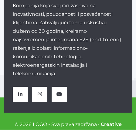
Kompanija koja svoj rad zasniva na
inovativnosti, pouzdanosti i posvećenosti
klijentima. Zahvaljujući tome i iskustvu
dužem od 30 godina, kreiramo
najsavremenija integrisana E2E (end-to-end)
rešenja iz oblasti informaciono-
komunikacionih tehnologija,
elektroenergetskih instalacija i
telekomunikacija.
© 2026 LOGO - Sva prava zadržana •
Creative
Brackets
•
ReadyCMS