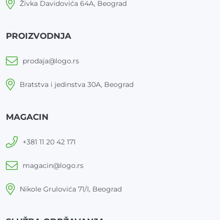
Živka Davidovića 64A, Beograd
PROIZVODNJA
prodaja@logo.rs
Bratstva i jedinstva 30A, Beograd
MAGACIN
+381 11 20 42 171
magacin@logo.rs
Nikole Grulovića 71/I, Beograd