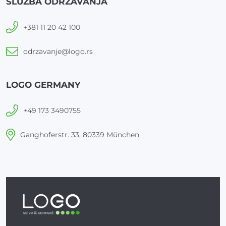
SLUŽBA ODRŽAVANJA
+381 11 20 42 100
odrzavanje@logo.rs
LOGO GERMANY
+49 173 3490755
Ganghoferstr. 33, 80339 München