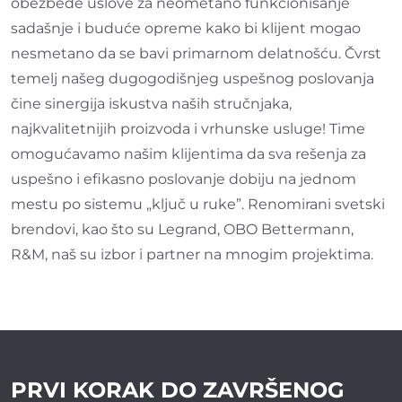
obezbede uslove za neometano funkcionisanje
sadašnje i buduće opreme kako bi klijent mogao
nesmetano da se bavi primarnom delatnošću. Čvrst
temelj našeg dugogodišnjeg uspešnog poslovanja
čine sinergija iskustva naših stručnjaka,
najkvalitetnijih proizvoda i vrhunske usluge! Time
omogućavamo našim klijentima da sva rešenja za
uspešno i efikasno poslovanje dobiju na jednom
mestu po sistemu „ključ u ruke”. Renomirani svetski
brendovi, kao što su Legrand, OBO Bettermann,
R&M, naš su izbor i partner na mnogim projektima.
PRVI KORAK DO ZAVRŠENOG