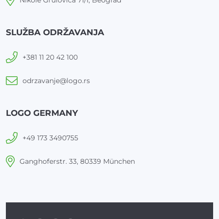
Nikole Grulovića 71/I, Beograd
SLUŽBA ODRŽAVANJA
+381 11 20 42 100
odrzavanje@logo.rs
LOGO GERMANY
+49 173 3490755
Ganghoferstr. 33, 80339 München