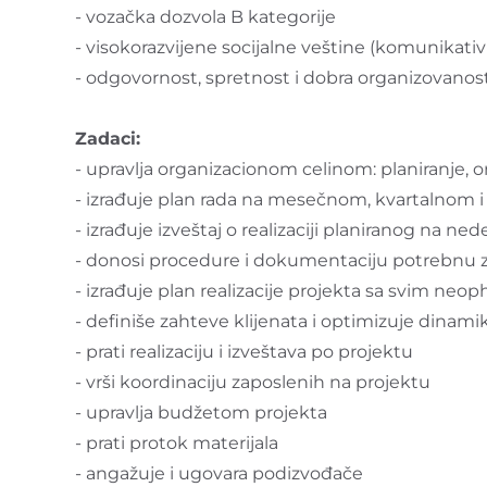
- vozačka dozvola B kategorije
- visokorazvijene socijalne veštine (komunikati
- odgovornost, spretnost i dobra organizovanos
Zadaci:
- upravlja organizacionom celinom: planiranje, 
- izrađuje plan rada na mesečnom, kvartalnom i
- izrađuje izveštaj o realizaciji planiranog na
- donosi procedure i dokumentaciju potrebnu za
- izrađuje plan realizacije projekta sa svim n
- definiše zahteve klijenata i optimizuje dinami
- prati realizaciju i izveštava po projektu
- vrši koordinaciju zaposlenih na projektu
- upravlja budžetom projekta
- prati protok materijala
- angažuje i ugovara podizvođače