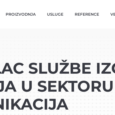
PROIZVODNJA
USLUGE
REFERENCE
VE
AC SLUŽBE IZ
A U SEKTORU
IKACIJA