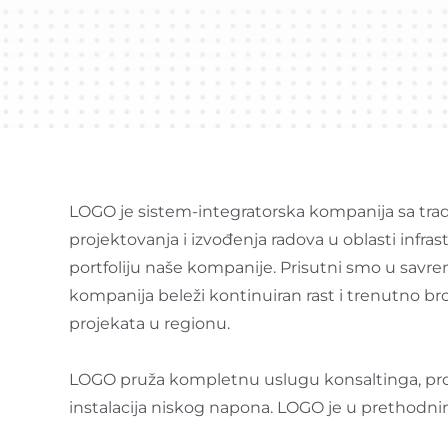
LOGO je sistem-integratorska kompanija sa tra
projektovanja i izvođenja radova u oblasti infra
portfoliju naše kompanije. Prisutni smo u savre
kompanija beleži kontinuiran rast i trenutno br
projekata u regionu.
LOGO pruža kompletnu uslugu konsaltinga, projek
instalacija niskog napona. LOGO je u prethodni