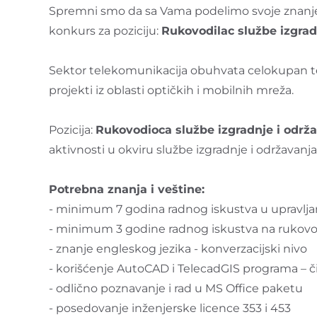
Spremni smo da sa Vama podelimo svoje znanje i 
konkurs za poziciju:
Rukovodilac službe izgrad
Sektor telekomunikacija obuhvata celokupan teh
projekti iz oblasti optičkih i mobilnih mreža.
Pozicija:
Rukovodioca službe izgradnje i održ
aktivnosti u okviru službe izgradnje i održavanja
Potrebna znanja i veštine:
- minimum 7 godina radnog iskustva u upravlja
- minimum 3 godine radnog iskustva na rukov
- znanje engleskog jezika - konverzacijski nivo
- korišćenje AutoCAD i TelecadGIS programa – či
- odlično poznavanje i rad u MS Office paketu
- posedovanje inženjerske licence 353 i 453