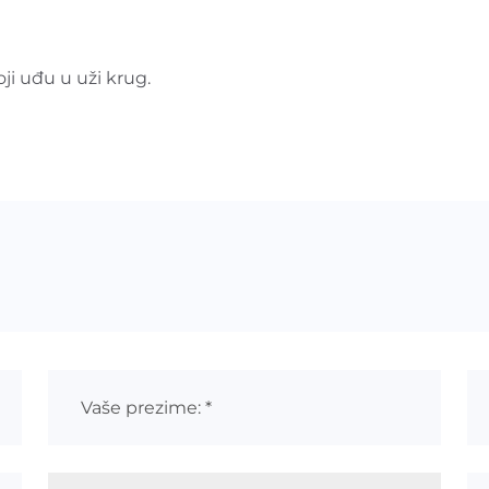
i uđu u uži krug.