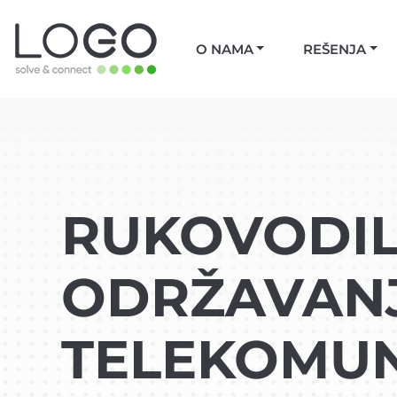
O NAMA
REŠENJA
RUKOVODIL
ODRŽAVANJ
TELEKOMUN