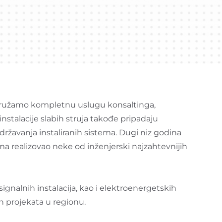
 Pružamo kompletnu uslugu konsaltinga,
instalacije slabih struja takođe pripadaju
ržavanja instaliranih sistema. Dugi niz godina
ma realizovao neke od inženjerski najzahtevnijih
gnalnih instalacija, kao i elektroenergetskih
h projekata u regionu.