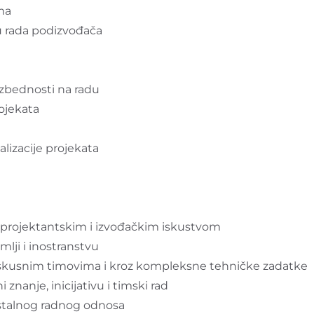
ma
iku rada podizvođača
ezbednosti na radu
rojekata
alizacije projekata
im projektantskim i izvođačkim iskustvom
lji i inostranstvu
sa iskusnim timovima i kroz kompleksne tehničke zadatke
 znanje, inicijativu i timski rad
 stalnog radnog odnosa