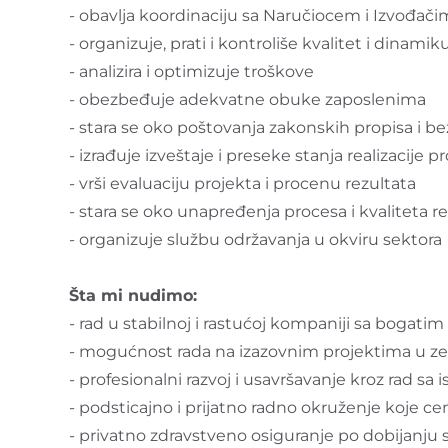
- obavlja koordinaciju sa Naručiocem i Izvođači
- organizuje, prati i kontroliše kvalitet i dinam
- analizira i optimizuje troškove
- obezbeđuje adekvatne obuke zaposlenima
- stara se oko poštovanja zakonskih propisa i b
- izrađuje izveštaje i preseke stanja realizacije p
- vrši evaluaciju projekta i procenu rezultata
- stara se oko unapređenja procesa i kvaliteta re
- organizuje službu održavanja u okviru sektora
Šta mi nudimo:
- rad u stabilnoj i rastućoj kompaniji sa bogat
- mogućnost rada na izazovnim projektima u zem
- profesionalni razvoj i usavršavanje kroz rad 
- podsticajno i prijatno radno okruženje koje ceni
- privatno zdravstveno osiguranje po dobijanju