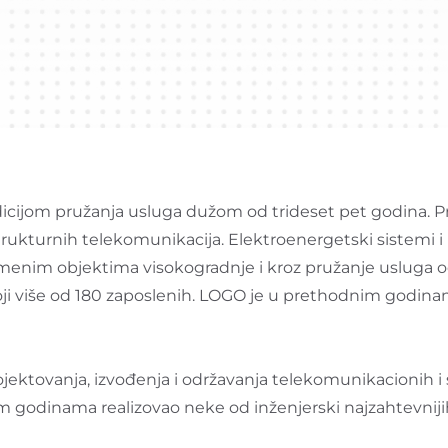
dicijom pružanja usluga dužom od trideset pet godina.
strukturnih telekomunikacija. Elektroenergetski sistemi i 
menim objektima visokogradnje i kroz pružanje usluga od
oji više od 180 zaposlenih. LOGO je u prethodnim godina
tovanja, izvođenja i održavanja telekomunikacionih i si
m godinama realizovao neke od inženjerski najzahtevniji