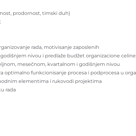
vnost, prodornost, timski duh)
t
organizovanje rada, motivisanje zaposlenih
 godišnjem nivou i predlaže budžet organizacione celine
 nedeljnom, mesečnom, kvartalnom i godišnjem nivou
 optimalno funkcionisanje procesa i podprocesa u organ
eophodnim elementima i rukovodi projektima
ku rada