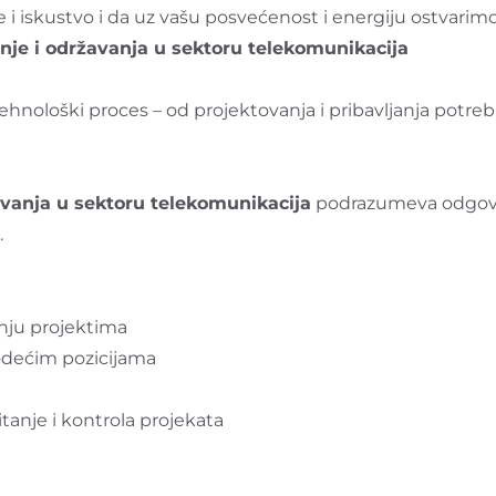
iskustvo i da uz vašu posvećenost i energiju ostvarimo z
nje i održavanja u sektoru telekomunikacija
nološki proces – od projektovanja i pribavljanja potreb
avanja u sektoru telekomunikacija
podrazumeva odgovorn
.
nju projektima
odećim pozicijama
tanje i kontrola projekata