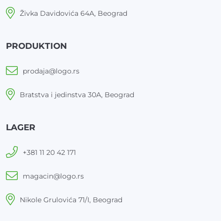
Živka Davidovića 64A, Beograd
PRODUKTION
prodaja@logo.rs
Bratstva i jedinstva 30A, Beograd
LAGER
+381 11 20 42 171
magacin@logo.rs
Nikole Grulovića 71/I, Beograd