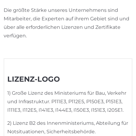
Die größte Stärke unseres Unternehmens sind
Mitarbeiter, die Experten auf ihrem Gebiet sind und
über alle erforderlichen Lizenzen und Zertifikate
verfügen.
LIZENZ-LOGO
1) Große Lizenz des Ministeriums für Bau, Verkehr
und Infrastruktur. P111E3, P112E5, P150E3, P151E3,
I111E3, I112E5, I141E3, I144E3, I150E3, I151E3, I205E1.
2) Lizenz B2 des Innenministeriums, Abteilung für
Notsituationen, Sicherheitsbehörde.