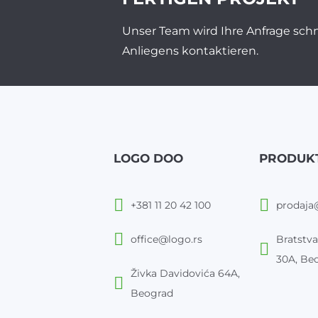
Unser Team wird Ihre Anfrage schn
Anliegens kontaktieren.
LOGO DOO
PRODUK
+381 11 20 42 100
prodaja
office@logo.rs
Bratstva
30A, Be
Živka Davidovića 64A,
Beograd