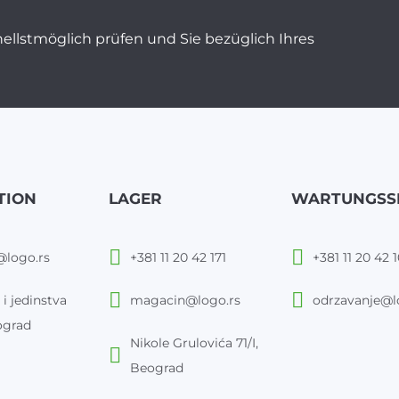
ellstmöglich prüfen und Sie bezüglich Ihres
TION
LAGER
WARTUNGSS
@logo.rs
+381 11 20 42 171
+381 11 20 42 
 i jedinstva
magacin@logo.rs
odrzavanje@l
ograd
Nikole Grulovića 71/I,
Beograd