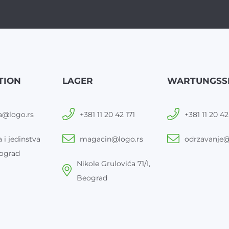
TION
LAGER
WARTUNGSS
a@logo.rs
+381 11 20 42 171
+381 11 20 42
 i jedinstva
magacin@logo.rs
odrzavanje@
ograd
Nikole Grulovića 71/I,
Beograd