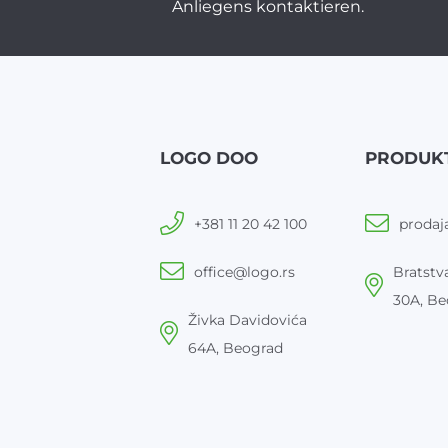
Anliegens kontaktieren.
LOGO DOO
PRODUK
+381 11 20 42 100
prodaj
office@logo.rs
Bratstva
30A, Be
Živka Davidovića
64A, Beograd