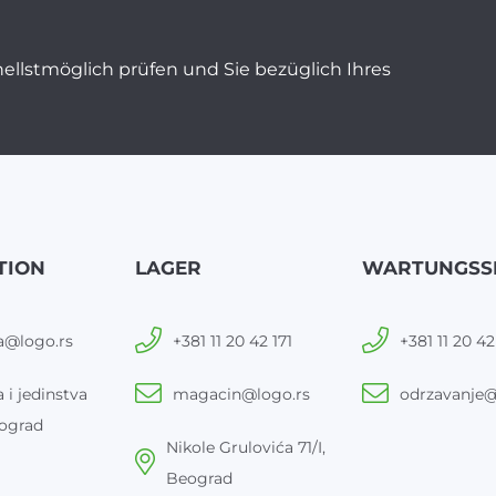
ellstmöglich prüfen und Sie bezüglich Ihres
TION
LAGER
WARTUNGSS
a@logo.rs
+381 11 20 42 171
+381 11 20 42
 i jedinstva
magacin@logo.rs
odrzavanje@
ograd
Nikole Grulovića 71/I,
Beograd