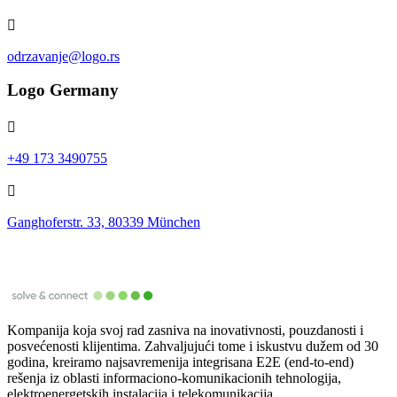
odrzavanje@logo.rs
Logo Germany
+49 173 3490755
Ganghoferstr. 33, 80339 München
Kompanija koja svoj rad zasniva na inovativnosti, pouzdanosti i
posvećenosti klijentima. Zahvaljujući tome i iskustvu dužem od 30
godina, kreiramo najsavremenija integrisana E2E (end-to-end)
rešenja iz oblasti informaciono-komunikacionih tehnologija,
elektroenergetskih instalacija i telekomunikacija.