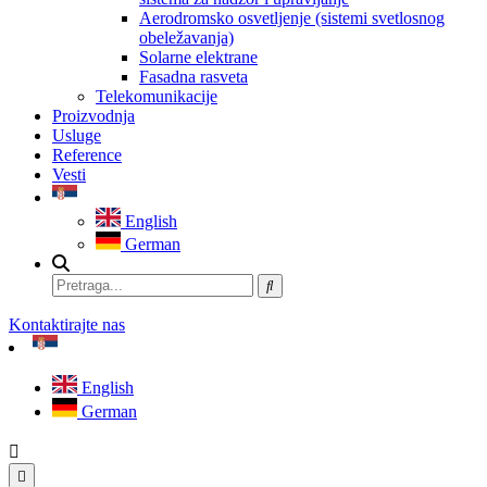
Aerodromsko osvetljenje (sistemi svetlosnog
obeležavanja)
Solarne elektrane
Fasadna rasveta
Telekomunikacije
Proizvodnja
Usluge
Reference
Vesti
English
German
Kontaktirajte nas
English
German