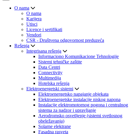
O nama
O nama
Karijera
Utisci
Licence i sertifikati
Vendori
CSR - Društvena odgovornost preduzeća
Rešenja
Integrisana rešenja
Informaciono Komunikacione Tehnologije
Sistemi tehničke zaštite
Data Centri
Connectivity
Multimedija
Hotelska rešenja
Elektroenergetski sistemi
Elektroenergetsko napajanje objekata
Elektroenergetske instalacije niskog napona
Instalacije elektromotornog pogona i centralnog
sistema za nadzor i upravljanje
Aerodromsko osvetljenje (sistemi svetlosnog
obeležavanja)
Solarne elektrane
Fasadna rasveta