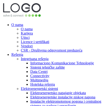
O nama
O nama
Karijera
Utisci
Licence i sertifikati
Vendori
CSR - Društvena odgovornost preduzeća
Rešenja
Integrisana rešenja
Informaciono Komunikacione Tehnologije
Sistemi tehničke zaštite
Data Centri
Connectivity
Multimedija
Hotelska rešenja
Elektroenergetski sistemi
Elektroenergetsko napajanje objekata
Elektroenergetske instalacije niskog napona
Instalacije elektromotornog pogona i centralnog
sistema za nadzor i upravljanje