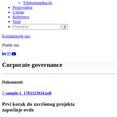
Telekomunikacije
Proizvodnja
Usluge
Reference
Vesti
Kontaktirajte nas
Pratite nas
Corporate governance
Dokumenti:
sample-1_1783323934.pdf
Prvi korak do završenog projekta
započinje ovde